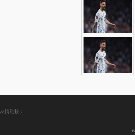
友情链接：
P