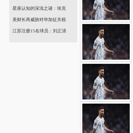
星座认知的深浅之谜：埃克
美财长再威胁对华加征关税
江苏注册15名球员：刘正清