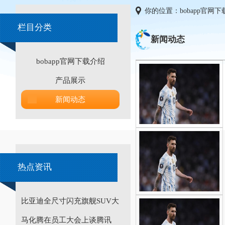
你的位置：
bobapp官网下
栏目分类
新闻动态
bobapp官网下载介绍
产品展示
新闻动态
热点资讯
比亚迪全尺寸闪充旗舰SUV大
马化腾在员工大会上谈腾讯