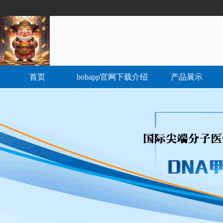
首页
bobapp官网下载介绍
产品展示